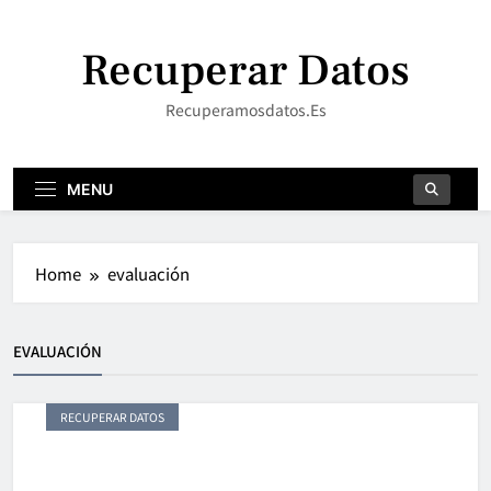
Skip
to
Recuperar Datos
content
Recuperamosdatos.es
MENU
Home
evaluación
EVALUACIÓN
RECUPERAR DATOS