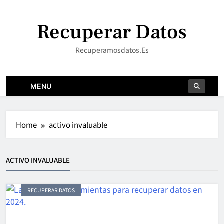
Skip
to
Recuperar Datos
content
Recuperamosdatos.es
MENU
Home
activo invaluable
ACTIVO INVALUABLE
RECUPERAR DATOS