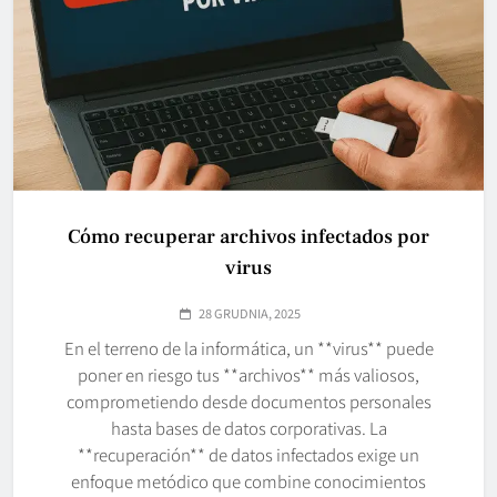
Cómo recuperar archivos infectados por
virus
28 GRUDNIA, 2025
En el terreno de la informática, un **virus** puede
poner en riesgo tus **archivos** más valiosos,
comprometiendo desde documentos personales
hasta bases de datos corporativas. La
**recuperación** de datos infectados exige un
enfoque metódico que combine conocimientos