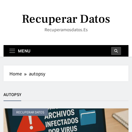
Skip
to
Recuperar Datos
content
Recuperamosdatos.es
MENU
Home
autopsy
AUTOPSY
RECUPERAR DATOS