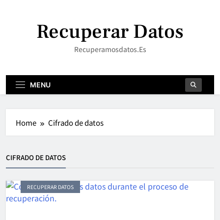
Skip
to
Recuperar Datos
content
Recuperamosdatos.es
MENU
Home
Cifrado de datos
CIFRADO DE DATOS
RECUPERAR DATOS