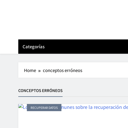
Skip
to
content
Categorías
Home
conceptos erróneos
CONCEPTOS ERRÓNEOS
RECUPERAR DATOS