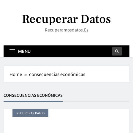
Skip
to
Recuperar Datos
content
Recuperamosdatos.es
MENU
Home
consecuencias económicas
CONSECUENCIAS ECONÓMICAS
RECUPERAR DATOS