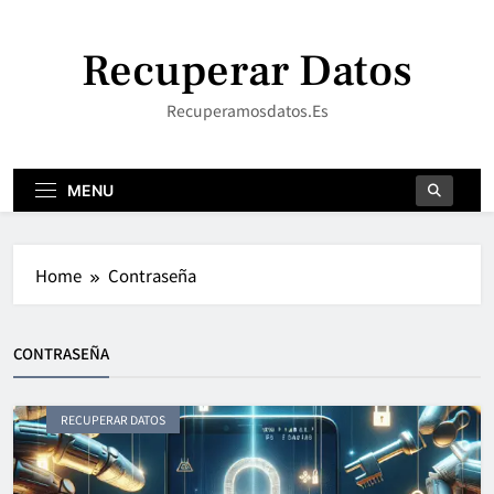
Skip
to
Recuperar Datos
content
Recuperamosdatos.es
MENU
Home
Contraseña
CONTRASEÑA
RECUPERAR DATOS