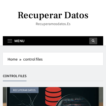
Skip
to
Recuperar Datos
content
Recuperamosdatos.es
MENU
Home
control files
CONTROL FILES
RECUPERAR DATOS