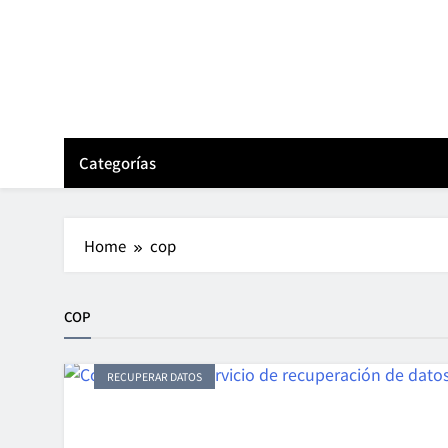
Skip
to
content
Categorías
Home
cop
COP
RECUPERAR DATOS