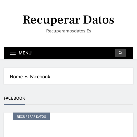
Skip
to
Recuperar Datos
content
Recuperamosdatos.es
MENU
Home
Facebook
FACEBOOK
RECUPERAR DATOS