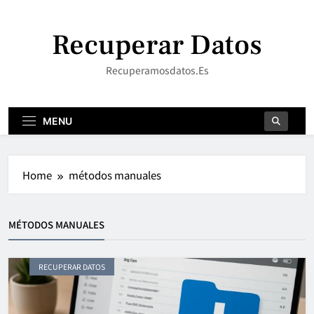
Skip
to
Recuperar Datos
content
Recuperamosdatos.es
MENU
Home
métodos manuales
MÉTODOS MANUALES
RECUPERAR DATOS