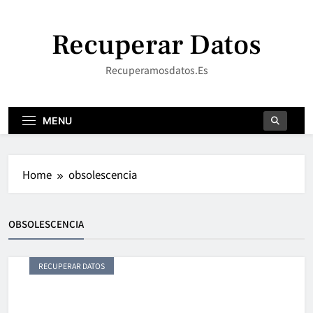
Skip
to
Recuperar Datos
content
Recuperamosdatos.es
MENU
Home
obsolescencia
OBSOLESCENCIA
RECUPERAR DATOS