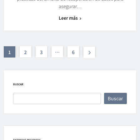
asegurar…
Leer más
1
2
3
…
6
BUSCAR
Buscar
ENTRADAS RECIENTES