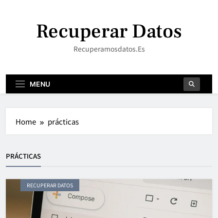
Skip
to
Recuperar Datos
content
Recuperamosdatos.es
MENU
Home
prácticas
PRÁCTICAS
RECUPERAR DATOS