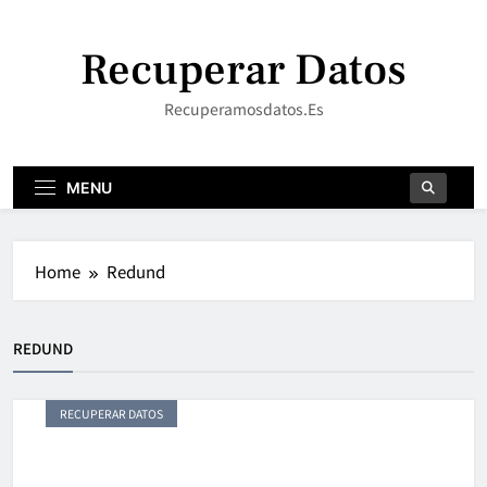
Skip
to
Recuperar Datos
content
Recuperamosdatos.es
MENU
Home
Redund
REDUND
RECUPERAR DATOS