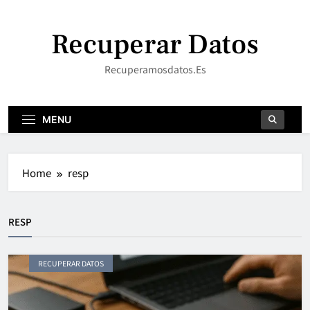
Skip
to
Recuperar Datos
content
Recuperamosdatos.es
MENU
Home
resp
RESP
RECUPERAR DATOS