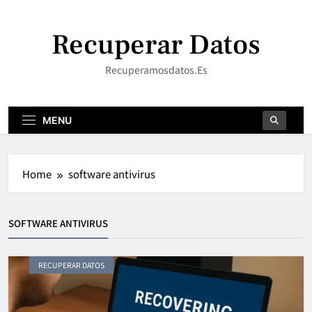
Skip
to
Recuperar Datos
content
Recuperamosdatos.es
MENU
Home
software antivirus
SOFTWARE ANTIVIRUS
RECUPERAR DATOS