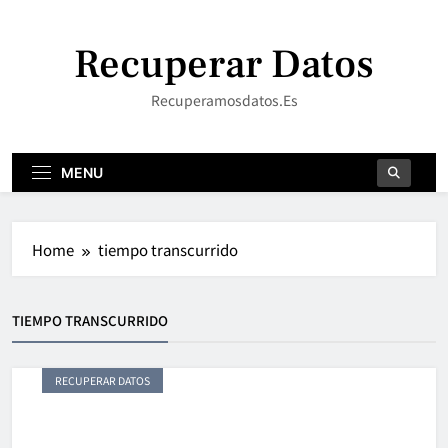
Skip
to
Recuperar Datos
content
Recuperamosdatos.es
MENU
Home
tiempo transcurrido
TIEMPO TRANSCURRIDO
RECUPERAR DATOS