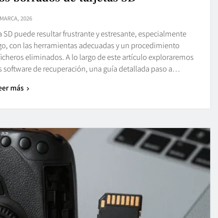
 MARCA, 2026
 SD puede resultar frustrante y estresante, especialmente
o, con las herramientas adecuadas y un procedimiento
ficheros eliminados. A lo largo de este artículo exploraremos
 software de recuperación, una guía detallada paso a…
eer más