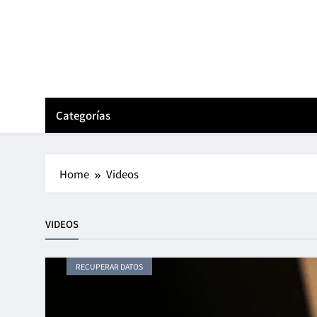
Skip
to
content
Categorías
Home
Videos
VIDEOS
RECUPERAR DATOS