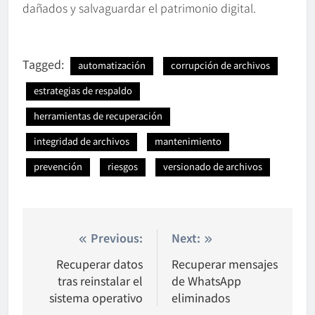
dañados y salvaguardar el patrimonio digital.
Tagged:
automatización
corrupción de archivos
estrategias de respaldo
herramientas de recuperación
integridad de archivos
mantenimiento
prevención
riesgos
versionado de archivos
Nawigacja
Previous:
Next:
wpisu
Recuperar datos
Recuperar mensajes
tras reinstalar el
de WhatsApp
sistema operativo
eliminados