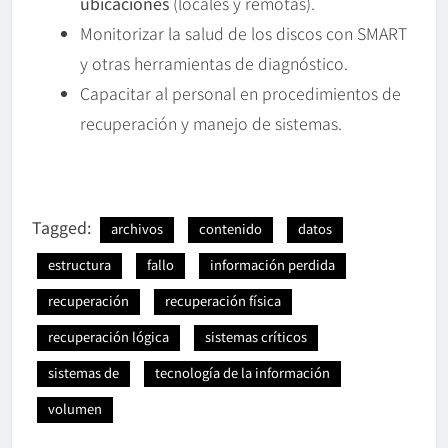
ubicaciones
(locales y remotas).
Monitorizar la salud de los discos con SMART
y otras herramientas de diagnóstico.
Capacitar al personal en procedimientos de
recuperación y manejo de sistemas.
Tagged:
archivos
contenido
datos
estructura
fallo
información perdida
recuperación
recuperación física
recuperación lógica
sistemas críticos
sistemas de
tecnología de la información
volumen