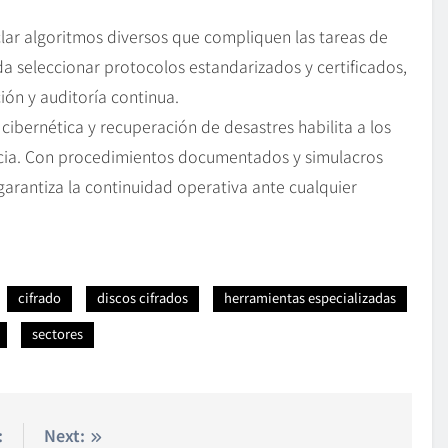
lar algoritmos diversos que compliquen las tareas de
a seleccionar protocolos estandarizados y certificados,
ción y auditoría continua.
ibernética y recuperación de desastres habilita a los
cacia. Con procedimientos documentados y simulacros
garantiza la continuidad operativa ante cualquier
cifrado
discos cifrados
herramientas especializadas
sectores
:
Next: