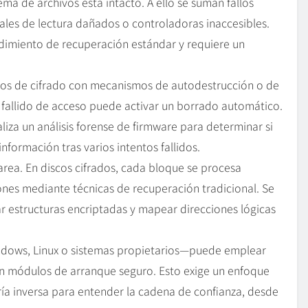
ema de archivos está intacto. A ello se suman fallos
ales de lectura dañados o controladoras inaccesibles.
imiento de recuperación estándar y requiere un
tmos de cifrado con mecanismos de autodestrucción o de
o fallido de acceso puede activar un borrado automático.
aliza un análisis forense de firmware para determinar si
nformación tras varios intentos fallidos.
rea. En discos cifrados, cada bloque se procesa
nes mediante técnicas de recuperación tradicional. Se
r estructuras encriptadas y mapear direcciones lógicas
ndows, Linux o sistemas propietarios—puede emplear
on módulos de arranque seguro. Esto exige un enfoque
ría inversa para entender la cadena de confianza, desde