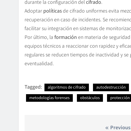
durante la configuración del
cifrado
.
Adoptar
políticas
de cifrado uniformes evita mezc
recuperación en caso de incidentes. Se recomiend
facilitar su integración en sistemas de monitoriza
Por último, la
formación
en materia de seguridad c
equipos técnicos a reaccionar con rapidez y efi
regulares se reducen tiempos de inactividad y se 
eventualidad.
Tagged:
algoritmos de cifrado
autodestrucción
metodologías forenses
obstáculos
protección
Nawigacja
Previous