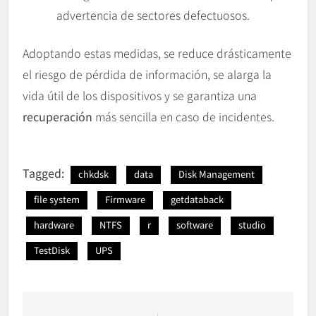
advertencia de sectores defectuosos.
Adoptando estas medidas, se reduce drásticamente
el riesgo de pérdida de información, se alarga la
vida útil de los dispositivos y se garantiza una
recuperación
más sencilla en caso de incidentes.
Tagged:
chkdsk
data
Disk Management
file system
Firmware
getdataback
hardware
NTFS
r
software
studio
TestDisk
UPS