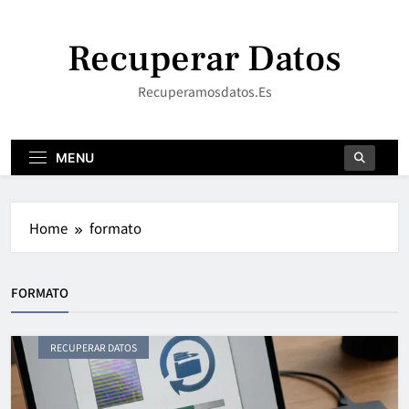
Skip
to
Recuperar Datos
content
Recuperamosdatos.es
MENU
Home
formato
FORMATO
RECUPERAR DATOS