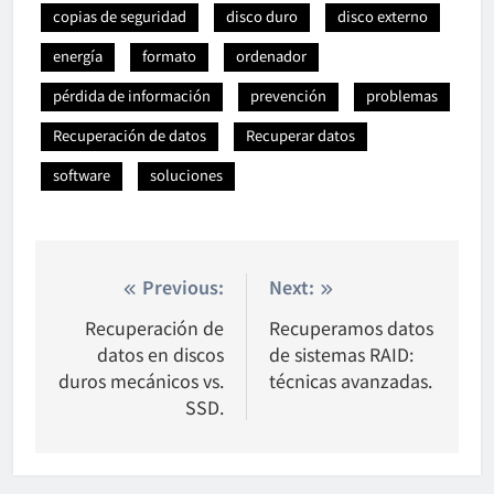
copias de seguridad
disco duro
disco externo
energía
formato
ordenador
pérdida de información
prevención
problemas
Recuperación de datos
Recuperar datos
software
soluciones
Nawigacja
Previous:
Next:
wpisu
Recuperación de
Recuperamos datos
datos en discos
de sistemas RAID:
duros mecánicos vs.
técnicas avanzadas.
SSD.