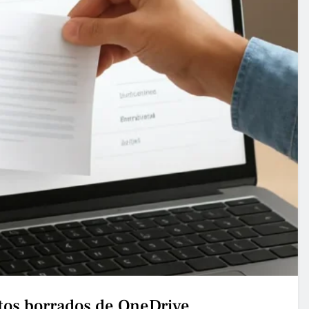
os borrados de OneDrive