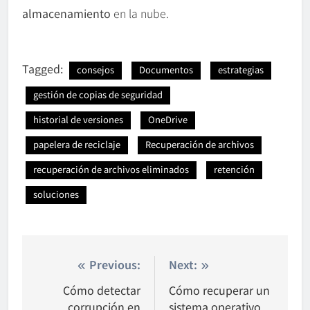
almacenamiento
en la nube.
Tagged:
consejos
Documentos
estrategias
gestión de copias de seguridad
historial de versiones
OneDrive
papelera de reciclaje
Recuperación de archivos
recuperación de archivos eliminados
retención
soluciones
Nawigacja
Previous:
Next:
wpisu
Cómo detectar
Cómo recuperar un
corrupción en
sistema operativo