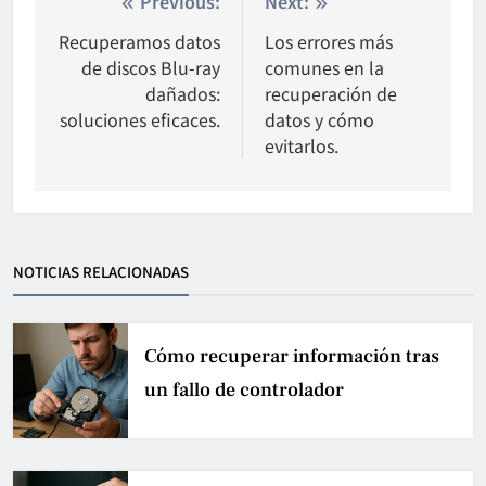
Nawigacja
Previous:
Next:
wpisu
Recuperamos datos
Los errores más
de discos Blu-ray
comunes en la
dañados:
recuperación de
soluciones eficaces.
datos y cómo
evitarlos.
NOTICIAS RELACIONADAS
Cómo recuperar información tras
un fallo de controlador