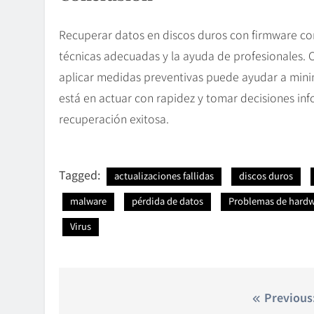
Recuperar datos en discos duros con firmware co
técnicas adecuadas y la ayuda de profesionales. 
aplicar medidas preventivas puede ayudar a minimi
está en actuar con rapidez y tomar decisiones in
recuperación exitosa.
Tagged:
actualizaciones fallidas
discos duros
malware
pérdida de datos
Problemas de hard
Virus
Nawigacja
Previous